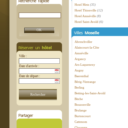
Recherche rapide
Hotel Metz
(35)
Hotel Thionville
(12)
Hotel Amnéville
(8)
Hotel Saint-Avold
(6)
Villes
Moselle
Abreschviller
Réserver un
hôtel
Alaincourt-la-Côte
Amnéville
Ville :
Argancy
Ars-Laquenexy
Date d'arrivée :
Augny
Date de départ :
Baerenthal
Bérig-Vintrange
Berling
Betting-les-Saint-Avold
Bitche
Bouzonville
Brulange
Partager
Burtoncourt
Cattenom
Clouange