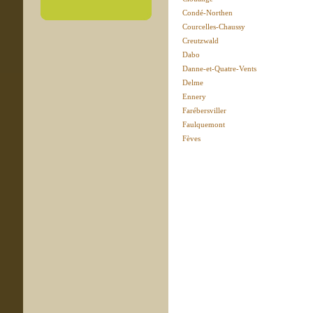
Condé-Northen
Courcelles-Chaussy
Creutzwald
Dabo
Danne-et-Quatre-Vents
Delme
Ennery
Farébersviller
Faulquemont
Fèves