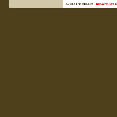
Cuisine-Francaise.com -
Restaurateurs
, 