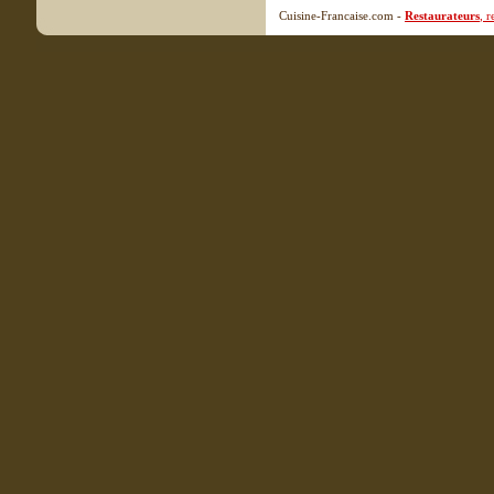
Cuisine-Francaise.com -
Restaurateurs
, 