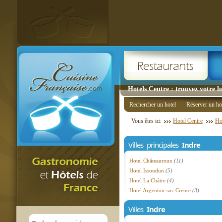
Hotels Centre : trouvez votre h
Rechercher un hotel
Réserver un ho
Vous êtes ici
Hotel Centre
Ho
Villes principales
Indre
Hotel Châteauroux
(11)
Hotel Issoudun
(5)
Hotel La Châtre
(4)
Hotel Argenton-sur-Creuse
(3)
Villes
Indre