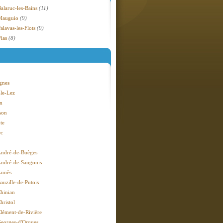
Balaruc-les-Bains
(11)
 Mauguio
(9)
alavas-les-Flots
(9)
Vias
(8)
agnes
-le-Lez
n
son
te
ec
André-de-Buèges
André-de-Sangonis
Aunès
auzille-de-Putois
Chinian
hristol
Clément-de-Rivière
Georges-d'Orques