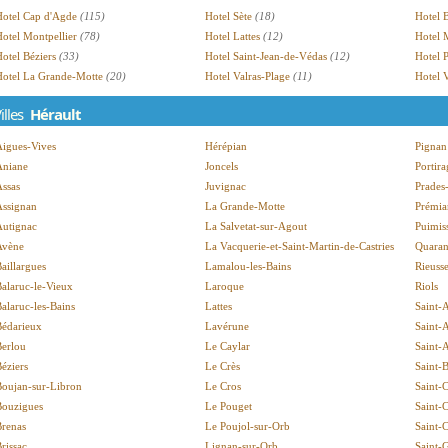
Hotel Cap d'Agde
(115)
Hotel Sète
(18)
Hotel 
otel Montpellier
(78)
Hotel Lattes
(12)
Hotel
otel Béziers
(33)
Hotel Saint-Jean-de-Védas
(12)
Hotel P
Hotel La Grande-Motte
(20)
Hotel Valras-Plage
(11)
Hotel 
illes
Hérault
Aigues-Vives
Hérépian
Pignan
Aniane
Joncels
Portir
ssas
Juvignac
Prades
Assignan
La Grande-Motte
Prémia
Autignac
La Salvetat-sur-Agout
Puimis
Avène
La Vacquerie-et-Saint-Martin-de-Castries
Quaran
aillargues
Lamalou-les-Bains
Rieuss
alaruc-le-Vieux
Laroque
Riols
alaruc-les-Bains
Lattes
Saint-
Bédarieux
Lavérune
Saint-
Berlou
Le Caylar
Saint-
éziers
Le Crès
Saint-B
Boujan-sur-Libron
Le Cros
Saint-
Bouzigues
Le Pouget
Saint-C
Brenas
Le Poujol-sur-Orb
Saint-
rissac
Lignan-sur-Orb
Saint-