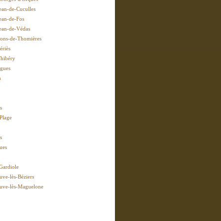
Jean-de-Cuculles
Jean-de-Fos
Jean-de-Védas
Pons-de-Thomières
ériès
Thibéry
rgues
n
s
-Plage
s
ues
-Gardiole
uve-lès-Béziers
euve-lès-Maguelone