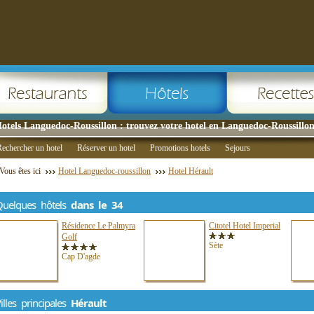
otels Languedoc-Roussillon : trouvez votre hotel en Languedoc-Roussillon
echercher un hotel
Réserver un hotel
Promotions hotels
Sejours
Vous êtes ici
Hotel Languedoc-roussillon
Hotel Hérault
Quelques hôtels
dans le 34
Résidence Le Palmyra
Citotel Hotel Imperial
Golf
Sète
Cap D'agde
illes principales
Hérault