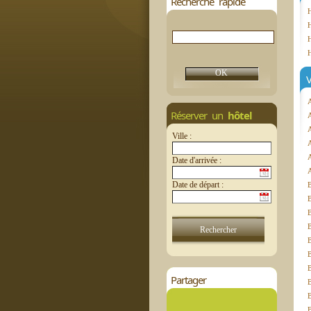
Recherche rapide
H
H
V
Réserver un
hôtel
A
Ville :
Date d'arrivée :
Date de départ :
B
B
B
B
Partager
B