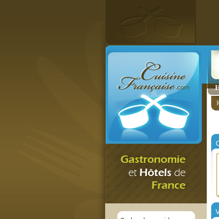
H
R
V