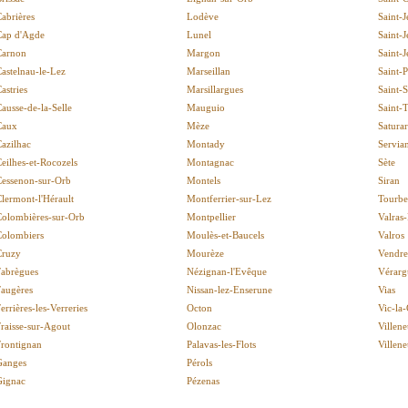
abrières
Lodève
Saint-
Cap d'Agde
Lunel
Saint-
Carnon
Margon
Saint-
astelnau-le-Lez
Marseillan
Saint-
astries
Marsillargues
Saint-S
ausse-de-la-Selle
Mauguio
Saint-
Caux
Mèze
Satura
azilhac
Montady
Servia
eilhes-et-Rocozels
Montagnac
Sète
Cessenon-sur-Orb
Montels
Siran
lermont-l'Hérault
Montferrier-sur-Lez
Tourbe
Colombières-sur-Orb
Montpellier
Valras
Colombiers
Moulès-et-Baucels
Valros
Cruzy
Mourèze
Vendre
Fabrègues
Nézignan-l'Evêque
Vérarg
Faugères
Nissan-lez-Enserune
Vias
errières-les-Verreries
Octon
Vic-la
raisse-sur-Agout
Olonzac
Villene
Frontignan
Palavas-les-Flots
Villen
Ganges
Pérols
Gignac
Pézenas