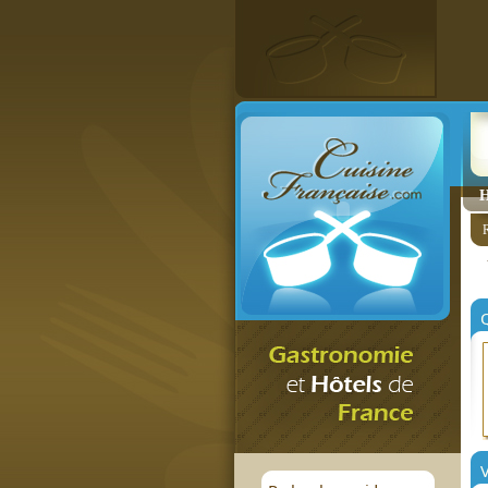
H
R
V