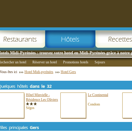
otels Midi-Pyrénées : trouvez votre hotel en Midi-Pyrénées grâce à notre 
echercher un hotel
Réserver un hotel
Promotions hotels
Sejours
Vous êtes ici
Hotel Midi-pyrénées
Hotel Gers
Quelques hôtels
dans le 32
Hôtel Minvielle -
Le Continental
Résidence Les Oliviers
Condom
Ségos
illes principales
Gers