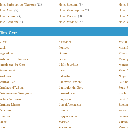
Hotel Barbotan-les-Thermes
(11)
Hotel Samatan
(3)
Hotel 
Hotel Auch
(9)
Hotel Montesquiou
(3)
Hotel 
Hotel Gimont
(4)
Hotel Marciac
(3)
Hotel 
Hotel Condom
(3)
Hotel Mirande
(3)
Hotel 
illes
Gers
Aubiet
Fleurance
Miélan
Auch
Fourcès
Miran
yguetinte
Gimont
Mirepo
Barbotan-les-Thermes
Giscaro
Monté
Barcelonne-du-Gers
L'Isle-Jourdain
Monte
Beaumarchés
Laas
Montré
Berdoues
Labarthe
Nogar
ourrouillan
Ladevèze-Rivière
Pauilh
astelnau-d'Arbieu
Lagraulet-du-Gers
Pouy-R
astelnau-sur-l'Auvignon
Larressingle
Riscle
Castéra-Verduzan
Laujuzan
Saint-
astillon-Massas
Lias-d'Armagnac
Samat
Cazaubon
Lombez
Ségos
Condom
Luppé-Violles
Seissan
Eauze
Marciac
Valenc
Estang
Marsolan
Vergoi