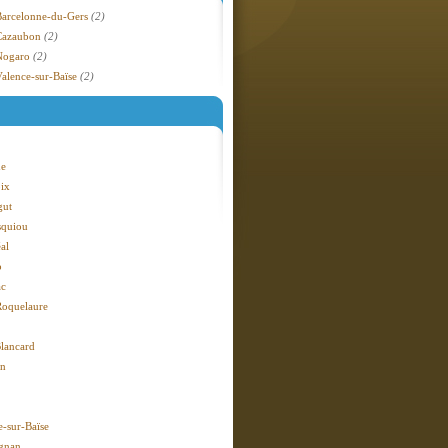
Barcelonne-du-Gers
(2)
Cazaubon
(2)
Nogaro
(2)
Valence-sur-Baïse
(2)
de
ix
gut
squiou
al
o
ac
oquelaure
Blancard
an
e-sur-Baïse
gnan