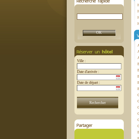
Recherche rapide
V
Réserver un
hôtel
A
Ville :
Date d'arrivée :
Date de départ :
B
C
C
C
Partager