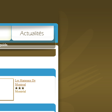
guide.
Les Hameaux De
Montreal
Montréal