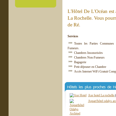
L'Hôtel De L'Océan est à
La Rochelle. Vous pourre
de Ré.
Services
Toutes les Parties Communes 
Fumeurs.
Chambres Insonorisées
Chambres Non-Fumeurs
Bagagerie
Petit déjeuner en Chambre
Accès Internet WiFi Gratuit Comp
Hôtels les plus proches de H
Axe hotel La rochelle
Appart'hôtel odalys ar