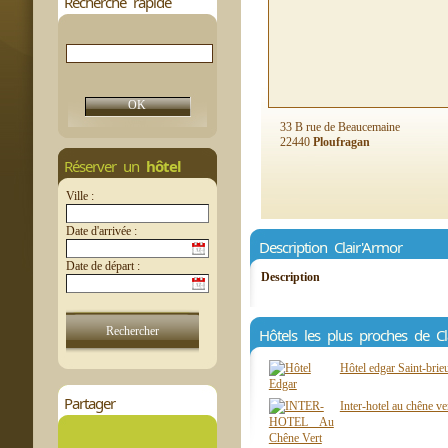
Recherche rapide
33 B rue de Beaucemaine
22440
Ploufragan
Réserver un
hôtel
Ville :
Date d'arrivée :
Description Clair'Armor
Date de départ :
Description
Hôtels les plus proches de Cl
Hôtel edgar Saint-brie
Partager
Inter-hotel au chêne ve