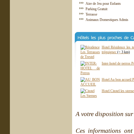
Aire de Jeu pour Enfants
Parking Gratuit
Terrasse
Animaux Domestiques Admis
Hôtels les plus proches de C
Hotel Résidence les te
tréguignec
(< 3 km)
Inter-hotel de perros 
Hotel Au bon accueil 
Hotel Citotel les stern
A votre disposition sur 
Ces informations ont