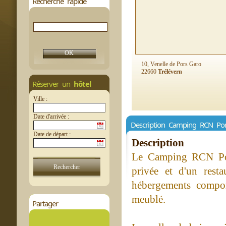
Recherche rapide
10, Venelle de Pors Garo
22660
Trélévern
Réserver un
hôtel
Ville :
Date d'arrivée :
Description Camping RCN Port
Date de départ :
Description
Le Camping RCN Port
privée et d'un resta
hébergements comport
meublé.
Partager