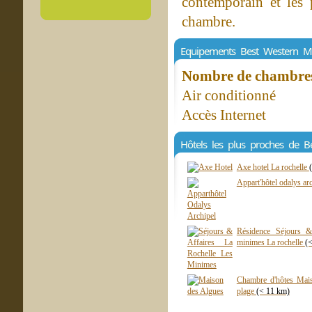
contemporain et les 
chambre.
Equipements Best Western M
Nombre de chambres 
Air conditionné
Accès Internet
Hôtels les plus proches de 
Axe hotel La rochelle
Appart'hôtel odalys ar
Résidence Séjours & 
minimes La rochelle
(
Chambre d'hôtes Mai
plage
(< 11 km)