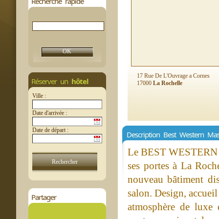
Recherche rapide
17 Rue De L'Ouvrage a Cornes
Réserver un
hôtel
17000
La Rochelle
Ville :
Date d'arrivée :
Date de départ :
Description Best Western Mas
Le BEST WESTERN Masq
ses portes à La Roche
nouveau bâtiment dis
salon. Design, accuei
Partager
atmosphère de luxe d