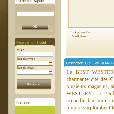
Recherche rapide
1 Quai Jean Bart
22520
Binic
Réserver un
hôtel
Ville :
Date d'arrivée :
Description BEST WESTERN L
Date de départ :
Le BEST WESTERN L
charmante cité des C
plusieurs magasins, 
WESTERN Le Benhuy
accueille dans un nou
Partager
plupart surplombent le