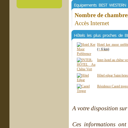
Equipements BEST WESTERN 
Nombre de chambres 
Accès Internet
Hôtels les plus proches de
Hotel ker moor préfér
(< 6 km)
Inter-hotel au chêne ve
Hôtel edgar Saint-brie
Résidence Castel trego
A votre disposition sur 
Ces informations ont