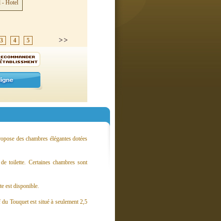
3
4
5
 propose des chambres élégantes dotées
de toilette. Certaines chambres sont
e est disponible.
f du Touquet est situé à seulement 2,5