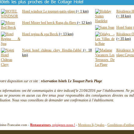
ôtels les plus proches de Be Cottage Hotel
Hotel windsor Le touquet-paris-plage
(< 1 km)
Résidence H
(< 18 km)
Hotel Mister bed berck Rang-du-fliers
(< 12 km)
Hotel Saint
Hotel regina & spa Berck
(< 13 km)
Résidence Od
(< 35 km)
Najeti hotel château clery Hesdin-l'abbé
(< 18
Résidence M
km)
plage Caye
votre disposition sur ce site :
réservation hôtels Le Touquet Paris Plage
s informations ont été communiquées à titre indicatif le 21/04/2016 par l’établissement. Ne pouv
us ne pouvons en aucun cas être tenus pour responsables des conséquences directes ou indire
ilisation. Nous vous conseillons de demander une confirmation à l’établissement.
isine-Francaise.com -
Restaurateurs
, rejoignez-nous !
-
Mentions lï¿½gales
-
Conditions d'utilisa