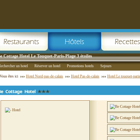
e Cottage Hotel Le Touquet-Paris-Plage 3 étoiles
echercher un hotel
Réserver un hotel
Promotions hotels
Sejours
Vous êtes ici
Hotel Nord-pas-de-calais
Hotel Pas-de-calais
Hotel Le touquet-pari
Be Cottage Hotel