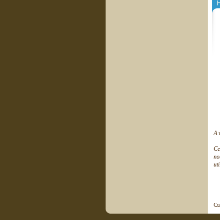
H
A 
Ce
no
ut
Cu