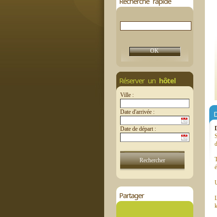
Recherche rapide
Réserver un
hôtel
Ville :
Date d'arrivée :
D
Date de départ :
S
d
T
é
U
Partager
L
k