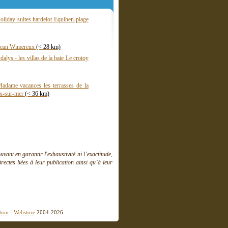
oliday suites hardelot Equihen-plage
 jean Wimereux
(< 28 km)
alys - les villas de la baie Le crotoy
adame vacances les terrasses de la
ux-sur-mer
(< 36 km)
ant en garantir l'exhaustivité ni l’exactitude,
ctes liées à leur publication ainsi qu’à leur
tion
-
Webstore
2004-2026