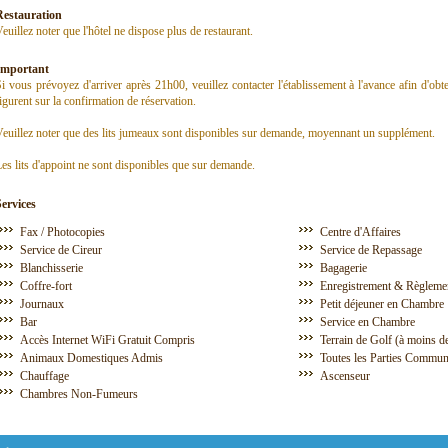
Restauration
euillez noter que l'hôtel ne dispose plus de restaurant.
Important
i vous prévoyez d'arriver après 21h00, veuillez contacter l'établissement à l'avance afin d'ob
igurent sur la confirmation de réservation.
euillez noter que des lits jumeaux sont disponibles sur demande, moyennant un supplément.
es lits d'appoint ne sont disponibles que sur demande.
Services
Fax / Photocopies
Centre d'Affaires
Service de Cireur
Service de Repassage
Blanchisserie
Bagagerie
Coffre-fort
Enregistrement & Règleme
Journaux
Petit déjeuner en Chambre
Bar
Service en Chambre
Accès Internet WiFi Gratuit Compris
Terrain de Golf (à moins d
Animaux Domestiques Admis
Toutes les Parties Commun
Chauffage
Ascenseur
Chambres Non-Fumeurs