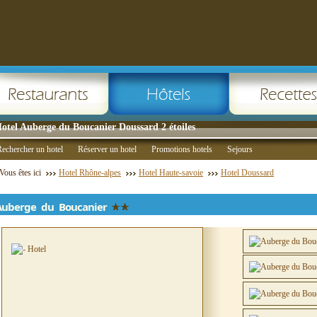
otel Auberge du Boucanier Doussard 2 étoiles
echercher un hotel
Réserver un hotel
Promotions hotels
Sejours
Vous êtes ici
Hotel Rhône-alpes
Hotel Haute-savoie
Hotel Doussard
Auberge du Boucanier