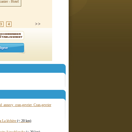
3
4
d annecy cran-gevrier Cran-gevrier
a La léchère
(< 20 km)