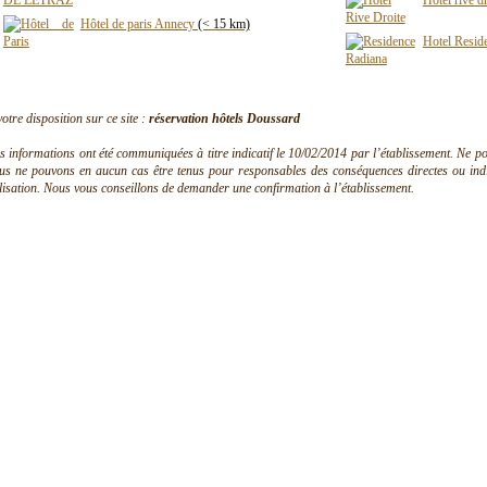
Hotel rive d
Hôtel de paris Annecy
(< 15 km)
Hotel Resid
votre disposition sur ce site :
réservation hôtels Doussard
s informations ont été communiquées à titre indicatif le 10/02/2014 par l’établissement. Ne pouv
us ne pouvons en aucun cas être tenus pour responsables des conséquences directes ou indire
ilisation. Nous vous conseillons de demander une confirmation à l’établissement.