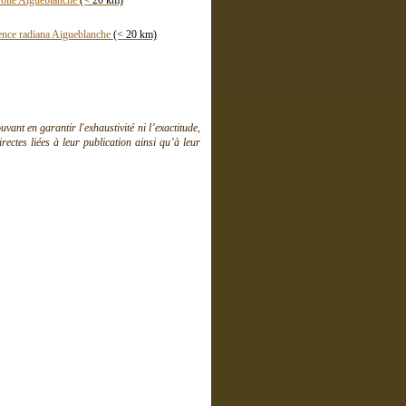
roite Aigueblanche
(< 20 km)
ence radiana Aigueblanche
(< 20 km)
ant en garantir l'exhaustivité ni l’exactitude,
ctes liées à leur publication ainsi qu’à leur