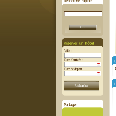
Recherche rapide
Réserver un
hôtel
Ville :
Date d'arrivée :
D
Date de départ :
H
Partager