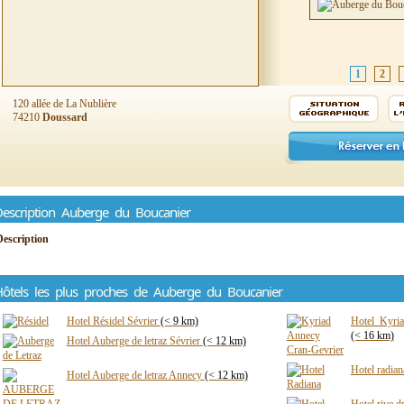
1
2
120 allée de La Nublière
74210
Doussard
escription Auberge du Boucanier
Description
ôtels les plus proches de Auberge du Boucanier
Hotel Résidel Sévrier
(< 9 km)
Hotel Kyria
(< 16 km)
Hotel Auberge de letraz Sévrier
(< 12 km)
Hotel radian
Hotel Auberge de letraz Annecy
(< 12 km)