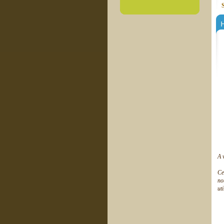
A 
Ce
no
ut