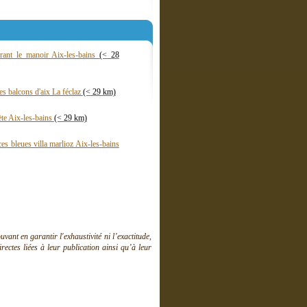
urant le manoir Aix-les-bains
(< 28
s balcons d'aix La féclaz
(< 29 km)
te Aix-les-bains
(< 29 km)
es bleues villa marlioz Aix-les-bains
ant en garantir l'exhaustivité ni l’exactitude,
ctes liées à leur publication ainsi qu’à leur