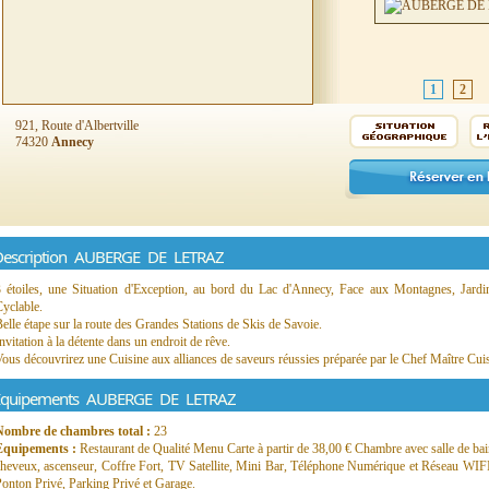
1
2
921, Route d'Albertville
74320
Annecy
Description AUBERGE DE LETRAZ
3 étoiles, une Situation d'Exception, au bord du Lac d'Annecy, Face aux Montagnes, Jardin
yclable.
elle étape sur la route des Grandes Stations de Skis de Savoie.
nvitation à la détente dans un endroit de rêve.
ous découvrirez une Cuisine aux alliances de saveurs réussies préparée par le Chef Maître Cuis
Equipements AUBERGE DE LETRAZ
Nombre de chambres total :
23
Equipements :
Restaurant de Qualité Menu Carte à partir de 38,00 € Chambre avec salle de bai
heveux, ascenseur, Coffre Fort, TV Satellite, Mini Bar, Téléphone Numérique et Réseau WIFI. 
onton Privé, Parking Privé et Garage.