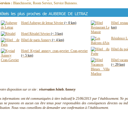
Services :
Blanchisserie, Room Service, Service Buisness.
Hôtels les plus proches de AUBERGE DE LETRAZ
Hotel Auberge de letraz Sévrier
(< 0 km)
Hôtel resta
km)
Hotel Résidel Sévrier
(< 3 km)
Résidence Le
Hôtel de paris Annecy
(< 4 km)
Hôtel du poè
Hotel Kyriad annecy cran-gevrier Cran-gevrier
(< 5 km)
Hôtel vacanc
(< 29 km)
votre disposition sur ce site :
réservation hôtels Annecy
s informations ont été communiquées à titre indicatif le 25/06/2013 par l’établissement. Ne pouv
us ne pouvons en aucun cas être tenus pour responsables des conséquences directes ou indire
ilisation. Nous vous conseillons de demander une confirmation à l’établissement.