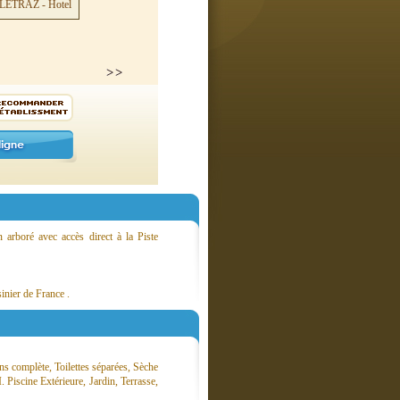
 arboré avec accès direct à la Piste
inier de France .
ns complète, Toilettes séparées, Sèche
Piscine Extérieure, Jardin, Terrasse,