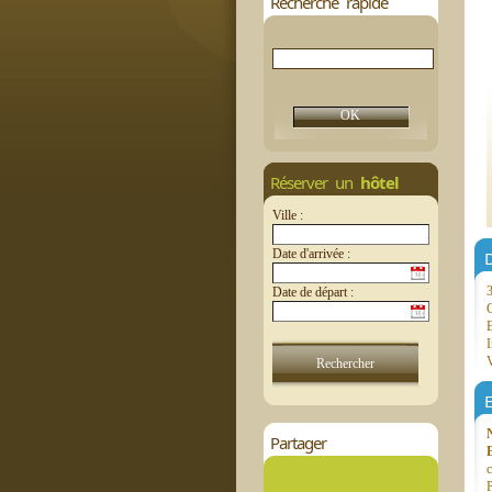
Recherche rapide
Réserver un
hôtel
Ville :
Date d'arrivée :
Date de départ :
C
B
I
V
Partager
c
P