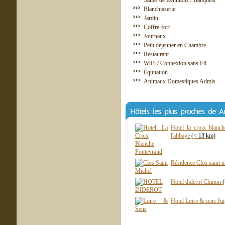
Salles de Réunions / Banquets
Blanchisserie
Jardin
Coffre-fort
Journaux
Petit déjeuner en Chambre
Restaurant
WiFi / Connexion sans Fil
Équitation
Animaux Domestiques Admis
Hôtels les plus proches de A
Hotel la croix blanc
l'abbaye
(< 13 km)
Résidence Clos saint 
Hotel diderot Chinon
Hotel Loire & sens Jui