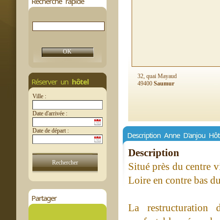
Recherche rapide
32, quai Mayaud
Réserver un
hôtel
49400
Saumur
Ville :
Date d'arrivée :
Date de départ :
Description Anne D'anjou Hôt
Description
Situé près du centre vi
Loire en contre bas du
Partager
La restructuration