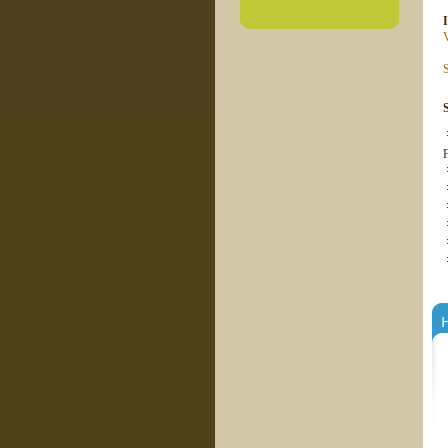
V
S
H