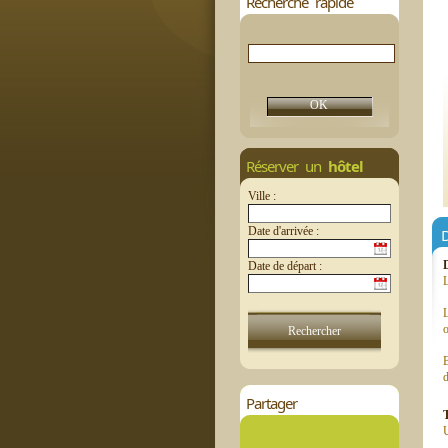
Recherche rapide
Réserver un
hôtel
Ville :
Date d'arrivée :
D
Date de départ :
L
L
B
d
Partager
U