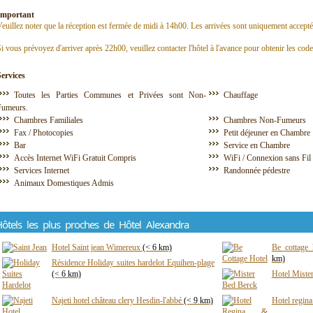
Important
euillez noter que la réception est fermée de midi à 14h00. Les arrivées sont uniquement accepté
i vous prévoyez d'arriver après 22h00, veuillez contacter l'hôtel à l'avance pour obtenir les code
Services
Toutes les Parties Communes et Privées sont Non-
Chauffage
Fumeurs.
Chambres Familiales
Chambres Non-Fumeurs
Fax / Photocopies
Petit déjeuner en Chambre
Bar
Service en Chambre
Accès Internet WiFi Gratuit Compris
WiFi / Connexion sans Fil
Services Internet
Randonnée pédestre
Animaux Domestiques Admis
ôtels les plus proches de Hôtel Alexandra
Hotel Saint jean Wimereux
(< 6 km)
Be cottage 
km)
Résidence Holiday suites hardelot Equihen-plage
(< 6 km)
Hotel Miste
Najeti hotel château clery Hesdin-l'abbé
(< 9 km)
Hotel regin