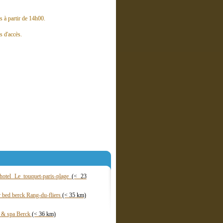
s à partir de 14h00.
s d'accès.
hotel Le touquet-paris-plage
(< 23
r bed berck Rang-du-fliers
(< 35 km)
a & spa Berck
(< 36 km)