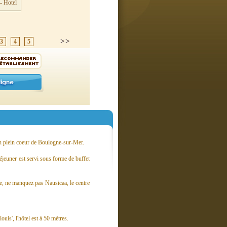
3
4
5
en plein coeur de Boulogne-sur-Mer.
éjeuner est servi sous forme de buffet
le, ne manquez pas Nausicaa, le centre
ouis', l'hôtel est à 50 mètres.