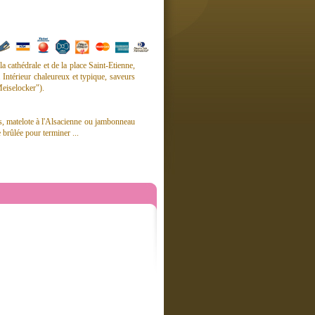
a cathédrale et de la place Saint-Etienne,
. Intérieur chaleureux et typique, saveurs
Meiselocker").
ras, matelote à l'Alsacienne ou jambonneau
brûlée pour terminer ...