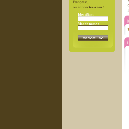
Française,
C
ou
connectez-vous
!
P
Identifiant :
Mot de passe :
T
L