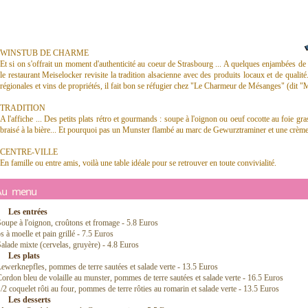
WINSTUB DE CHARME
Et si on s'offrait un moment d'authenticité au coeur de Strasbourg ... A quelques enjambées de l
le restaurant Meiselocker revisite la tradition alsacienne avec des produits locaux et de qualité
régionales et vins de propriétés, il fait bon se réfugier chez "Le Charmeur de Mésanges" (dit "
TRADITION
A l'affiche ... Des petits plats rétro et gourmands : soupe à l'oignon ou oeuf cocotte au foie g
braisé à la bière... Et pourquoi pas un Munster flambé au marc de Gewurztraminer et une crème 
CENTRE-VILLE
En famille ou entre amis, voilà une table idéale pour se retrouver en toute convivialité.
Au menu
Les entrées
oupe à l'oignon, croûtons et fromage - 5.8 Euros
s à moelle et pain grillé - 7.5 Euros
alade mixte (cervelas, gruyère) - 4.8 Euros
Les plats
ewerknepfles, pommes de terre sautées et salade verte - 13.5 Euros
ordon bleu de volaille au munster, pommes de terre sautées et salade verte - 16.5 Euros
/2 coquelet rôti au four, pommes de terre rôties au romarin et salade verte - 13.5 Euros
Les desserts