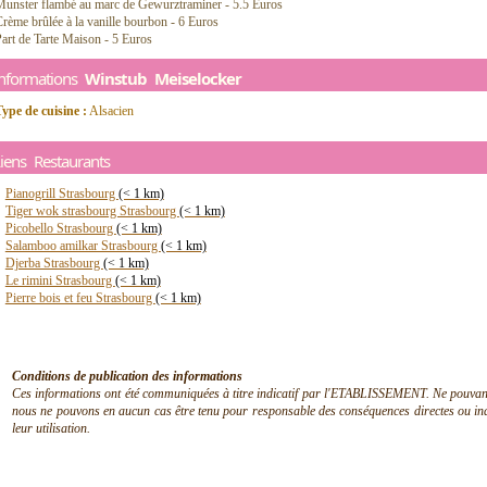
Munster flambé au marc de Gewurztraminer - 5.5 Euros
rème brûlée à la vanille bourbon - 6 Euros
art de Tarte Maison - 5 Euros
Informations
Winstub Meiselocker
ype de cuisine :
Alsacien
iens Restaurants
Pianogrill Strasbourg
(< 1 km)
Tiger wok strasbourg Strasbourg
(< 1 km)
Picobello Strasbourg
(< 1 km)
Salamboo amilkar Strasbourg
(< 1 km)
Djerba Strasbourg
(< 1 km)
Le rimini Strasbourg
(< 1 km)
Pierre bois et feu Strasbourg
(< 1 km)
Conditions de publication des informations
Ces informations ont été communiquées à titre indicatif par l'ETABLISSEMENT. Ne pouvant en
nous ne pouvons en aucun cas être tenu pour responsable des conséquences directes ou indir
leur utilisation.