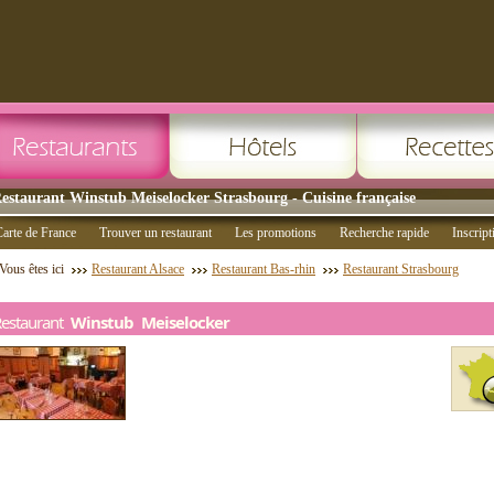
estaurant Winstub Meiselocker Strasbourg - Cuisine française
arte de France
Trouver un restaurant
Les promotions
Recherche rapide
Inscript
Vous êtes ici
Restaurant Alsace
Restaurant Bas-rhin
Restaurant Strasbourg
Restaurant
Winstub Meiselocker