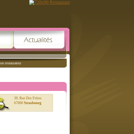
ion restaurateur
39, Rue Des Frères
67000
Strasbourg