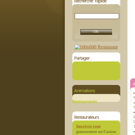
Recherche rapide
Partager
Animations
S
Restaurants
o
S
Restaurateurs
L
C
Inscrivez vous
1
gratuitement sur Cuisine