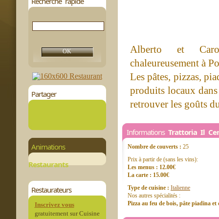
Recherche rapide
Alberto et Caro
chaleureusement à Pon
Les pâtes, pizzas, pia
produits locaux dans 
Partager
retrouver les goûts d
Informations
Trattoria Il Ce
Animations
Nombre de couverts :
25
Prix à partir de (sans les vins):
Restaurants
Les menus : 12.00€
La carte : 15.00€
Type de cuisine :
Italienne
Restaurateurs
Nos autres spécialités :
Pizza au feu de bois, pâte piadina et
Inscrivez vous
gratuitement sur Cuisine