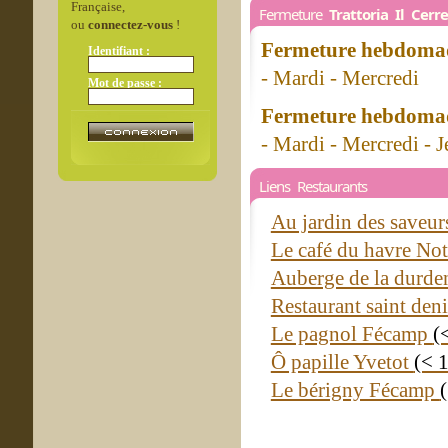
Française,
Fermeture
Trattoria Il Cerr
ou
connectez-vous
!
Fermeture hebdomad
Identifiant :
- Mardi - Mercredi
Mot de passe :
Fermeture hebdomad
- Mardi - Mercredi - J
Liens Restaurants
Au jardin des save
Le café du havre No
Auberge de la durde
Restaurant saint den
Le pagnol Fécamp
(
Ô papille Yvetot
(< 
Le bérigny Fécamp