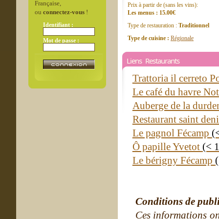
Française,
Prix à partir de (sans les vins):
ou
connectez-vous
!
Les menus : 15.00€
Identifiant :
Type de restauration :
Traditionnel
Type de cuisine :
Régionale
Mot de passe :
Liens Restaurants
Trattoria il cerreto 
Le café du havre No
Auberge de la durde
Restaurant saint den
Le pagnol Fécamp
(
Ô papille Yvetot
(< 
Le bérigny Fécamp
Conditions de publ
Ces informations on