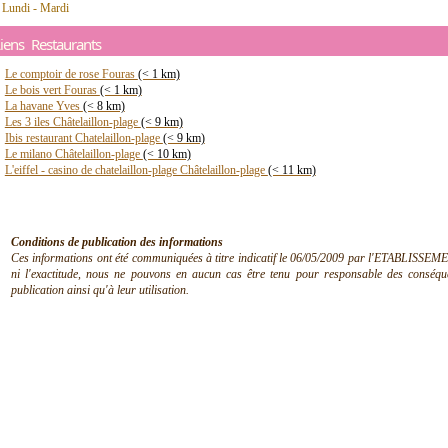
 Lundi - Mardi
iens Restaurants
Le comptoir de rose Fouras
(< 1 km)
Le bois vert Fouras
(< 1 km)
La havane Yves
(< 8 km)
Les 3 iles Châtelaillon-plage
(< 9 km)
Ibis restaurant Chatelaillon-plage
(< 9 km)
Le milano Châtelaillon-plage
(< 10 km)
L'eiffel - casino de chatelaillon-plage Châtelaillon-plage
(< 11 km)
Conditions de publication des informations
Ces informations ont été communiquées à titre indicatif le 06/05/2009 par l'ETABLISSEMEN
ni l'exactitude, nous ne pouvons en aucun cas être tenu pour responsable des conséquen
publication ainsi qu'à leur utilisation.