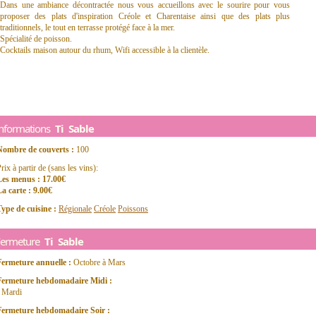
Dans une ambiance décontractée nous vous accueillons avec le sourire pour vous
proposer des plats d'inspiration Créole et Charentaise ainsi que des plats plus
traditionnels, le tout en terrasse protégé face à la mer.
Spécialité de poisson.
Cocktails maison autour du rhum, Wifi accessible à la clientèle.
Informations
Ti Sable
Nombre de couverts :
100
rix à partir de (sans les vins):
Les menus : 17.00€
a carte : 9.00€
ype de cuisine :
Régionale
Créole
Poissons
Fermeture
Ti Sable
Fermeture annuelle :
Octobre à Mars
Fermeture hebdomadaire Midi :
- Mardi
Fermeture hebdomadaire Soir :