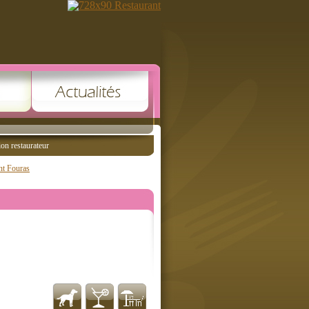
ion restaurateur
nt Fouras