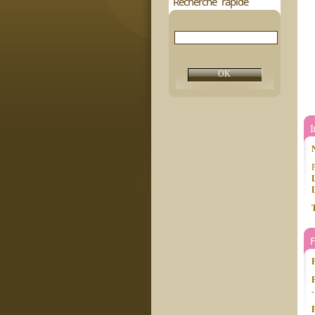
Recherche rapide
P
L
T