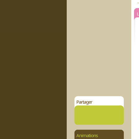
-
L
Partager
Animations