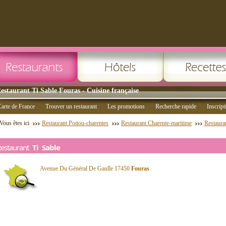
estaurant Ti Sable Fouras - Cuisine française
arte de France
Trouver un restaurant
Les promotions
Recherche rapide
Inscript
Vous êtes ici
Restaurant Poitou-charentes
Restaurant Charente-maritime
Restaura
Restaurant
Ti Sable
Avenue Du Général De Gaulle 17450
Fouras