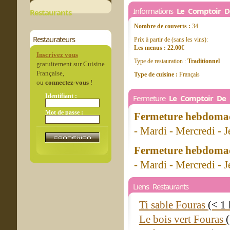
Informations
Le Comptoir D
Restaurants
Nombre de couverts :
34
Restaurateurs
Prix à partir de (sans les vins):
Les menus : 22.00€
Inscrivez vous
Type de restauration :
Traditionnel
gratuitement sur Cuisine
Française,
Type de cuisine :
Français
ou
connectez-vous
!
Identifiant :
Fermeture
Le Comptoir De 
Mot de passe :
Fermeture hebdomad
- Mardi - Mercredi - 
Fermeture hebdomad
- Mardi - Mercredi - 
Liens Restaurants
Ti sable Fouras
(< 1
Le bois vert Fouras