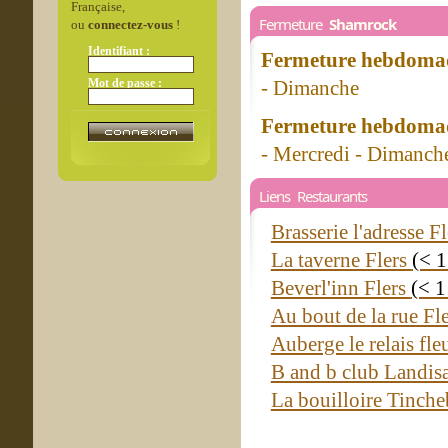
Française,
Fermeture
Shamrock
ou
connectez-vous
!
Identifiant :
Fermeture hebdomad
Mot de passe :
- Dimanche
Fermeture hebdomad
- Mercredi - Dimanch
Liens Restaurants
Brasserie l'adresse F
La taverne Flers
(< 
Beverl'inn Flers
(< 1
Au bout de la rue Fl
Auberge le relais fle
B and b club Landis
La bouilloire Tinch