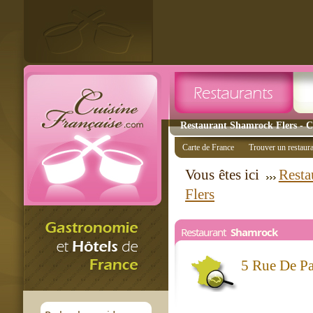
Restaurant Shamrock Flers - Cu
Carte de France
Trouver un restaur
Vous êtes ici
Resta
Flers
Restaurant
Shamrock
5 Rue De P