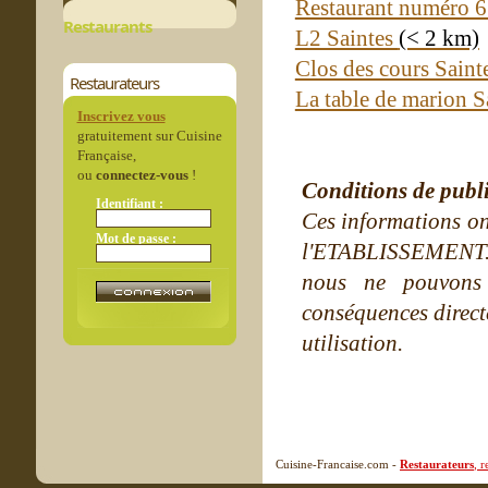
Restaurant numéro 6
Restaurants
L2 Saintes
(< 2 km)
Clos des cours Saint
Restaurateurs
La table de marion S
Inscrivez vous
gratuitement sur Cuisine
Française,
ou
connectez-vous
!
Conditions de publ
Identifiant :
Ces informations on
Mot de passe :
l'ETABLISSEMENT. Ne
nous ne pouvons
conséquences directe
utilisation.
Cuisine-Francaise.com -
Restaurateurs
, 