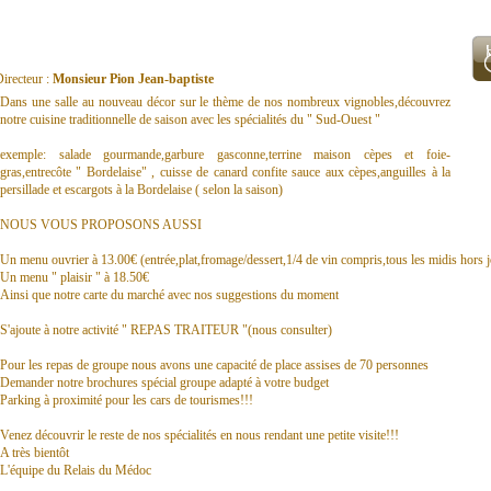
irecteur :
Monsieur Pion Jean-baptiste
Dans une salle au nouveau décor sur le thème de nos nombreux vignobles,découvrez
notre cuisine traditionnelle de saison avec les spécialités du " Sud-Ouest "
exemple: salade gourmande,garbure gasconne,terrine maison cèpes et foie-
gras,entrecôte " Bordelaise" , cuisse de canard confite sauce aux cèpes,anguilles à la
persillade et escargots à la Bordelaise ( selon la saison)
NOUS VOUS PROPOSONS AUSSI
Un menu ouvrier à 13.00€ (entrée,plat,fromage/dessert,1/4 de vin compris,tous les midis hors j
Un menu " plaisir " à 18.50€
Ainsi que notre carte du marché avec nos suggestions du moment
S'ajoute à notre activité " REPAS TRAITEUR "(nous consulter)
Pour les repas de groupe nous avons une capacité de place assises de 70 personnes
Demander notre brochures spécial groupe adapté à votre budget
Parking à proximité pour les cars de tourismes!!!
Venez découvrir le reste de nos spécialités en nous rendant une petite visite!!!
A très bientôt
L'équipe du Relais du Médoc