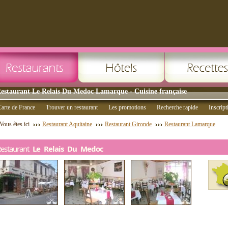
estaurant Le Relais Du Medoc Lamarque - Cuisine française
arte de France
Trouver un restaurant
Les promotions
Recherche rapide
Inscript
Vous êtes ici
Restaurant Aquitaine
Restaurant Gironde
Restaurant Lamarque
Restaurant
Le Relais Du Medoc