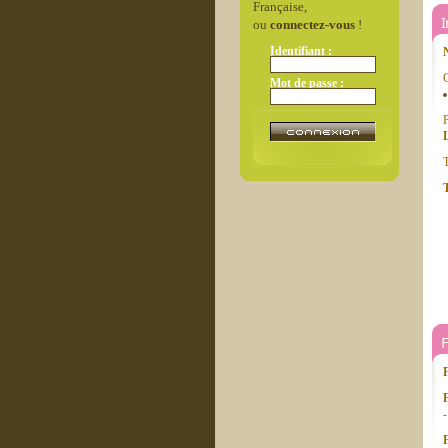
Française,
ou
connectez-vous
!
Identifiant :
C
Mot de passe :
P
T
T
-