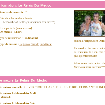
Informations
Le Relais Du Medoc
Nombre de couverts :
70
ités dans les guides suivants :
Le Bouche à Oreille (ca fonctionne très bien!!!)
rix à partir de (sans les vins):
Les menus : 13.00€
ype de restauration :
Traditionnel
études à Périgueux en Dord
ype de cuisine :
Régionale
Viande
Sud-Ouest
Il a aussi eu la chance de t
au restaurant le Lion d'or 
plus qu'enrichissante
Alors venez tester notre cui
Votre avis nous intéresse!!!!
Fermeture
Le Relais Du Medoc
Fermeture annuelle :
OUVERT TOUTE L'ANNEE, JOURS FERIES ET DIMANCHE INC
Fermeture hebdomadaire Midi :
 Mercredi
Fermeture hebdomadaire Soir :