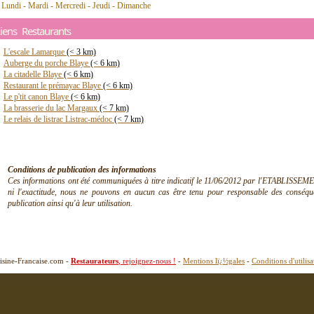
 Lundi - Mardi - Mercredi - Jeudi - Dimanche
iens Restaurants
L'escale Lamarque
(< 3 km)
Auberge du porche Blaye
(< 6 km)
La citadelle Blaye
(< 6 km)
Restaurant le prémayac Blaye
(< 6 km)
Le p'tit canon Blaye
(< 6 km)
La brasserie du lac Margaux
(< 7 km)
Le relais de listrac Listrac-médoc
(< 7 km)
Conditions de publication des informations
Ces informations ont été communiquées à titre indicatif le 11/06/2012 par l'ETABLISSEMEN
ni l'exactitude, nous ne pouvons en aucun cas être tenu pour responsable des conséquen
publication ainsi qu'à leur utilisation.
isine-Francaise.com -
Restaurateurs
, rejoignez-nous !
-
Mentions lï¿½gales
-
Conditions d'utilisa