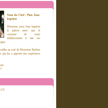
Nom du Chef : Pion Jean-
baptiste
Monsieur pion Jean baptiste
le patron ainsi que le
cuisinier de notre
établissement à fait ses
ogne.
ravailler au coté de Monsieur Barbier
ce qui lui a apporté une expérience
sine
!!
LUS