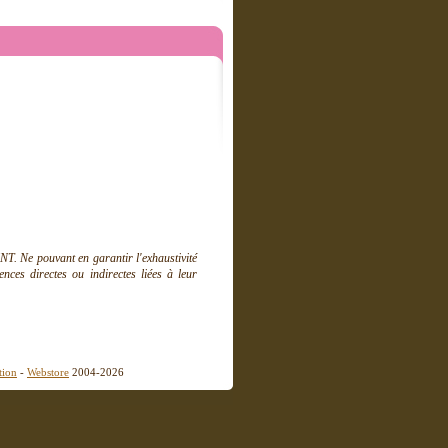
T. Ne pouvant en garantir l'exhaustivité
ces directes ou indirectes liées à leur
tion
-
Webstore
2004-2026