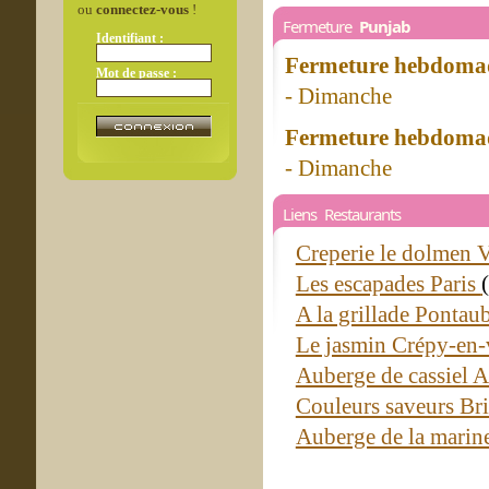
ou
connectez-vous
!
Fermeture
Punjab
Identifiant :
Fermeture hebdomad
Mot de passe :
- Dimanche
Fermeture hebdomad
- Dimanche
Liens Restaurants
Creperie le dolmen V
Les escapades Paris
A la grillade Pontau
Le jasmin Crépy-en-
Auberge de cassiel 
Couleurs saveurs Br
Auberge de la marin