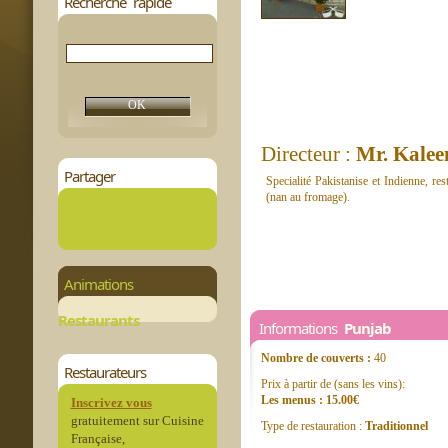
Recherche rapide
Directeur :
Mr. Kale
Partager
Specialité Pakistanise et Indienne, re
(nan au fromage).
Animations
Restaurants
Informations
Punjab
Nombre de couverts :
40
Restaurateurs
Prix à partir de (sans les vins):
Les menus : 15.00€
Inscrivez vous
gratuitement sur Cuisine
Type de restauration :
Traditionnel
Française,