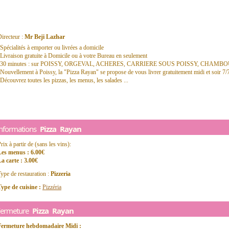
irecteur :
Mr Beji Lazhar
Spécialités à emporter ou livrées a domicile
Livraison gratuite à Domicile ou à votre Bureau en seulement
30 minutes : sur POISSY, ORGEVAL, ACHERES, CARRIERE SOUS POISSY, CHAMB
Nouvellement à Poissy, la "Pizza Rayan" se propose de vous livrer gratuitement midi et soir 7
Découvrez toutes les pizzas, les menus, les salades ...
Informations
Pizza Rayan
rix à partir de (sans les vins):
Les menus : 6.00€
a carte : 3.00€
ype de restauration :
Pizzeria
ype de cuisine :
Pizzéria
Fermeture
Pizza Rayan
Fermeture hebdomadaire Midi :