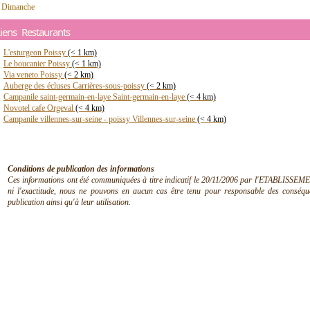
- Dimanche
iens Restaurants
L'esturgeon Poissy
(< 1 km)
Le boucanier Poissy
(< 1 km)
Via veneto Poissy
(< 2 km)
Auberge des écluses Carrières-sous-poissy
(< 2 km)
Campanile saint-germain-en-laye Saint-germain-en-laye
(< 4 km)
Novotel cafe Orgeval
(< 4 km)
Campanile villennes-sur-seine - poissy Villennes-sur-seine
(< 4 km)
Conditions de publication des informations
Ces informations ont été communiquées à titre indicatif le 20/11/2006 par l'ETABLISSEMEN
ni l'exactitude, nous ne pouvons en aucun cas être tenu pour responsable des conséquen
publication ainsi qu'à leur utilisation.