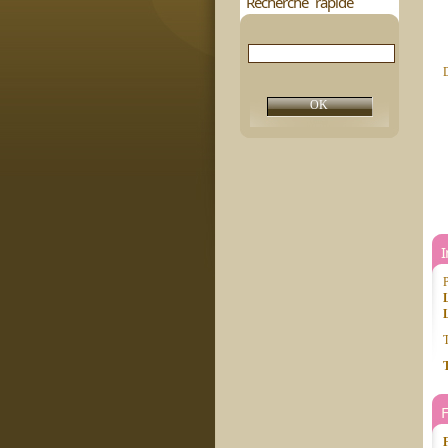
Recherche rapide
D
P
L
T
T