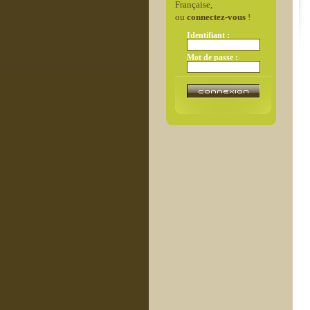
Française,
ou
connectez-vous
!
Identifiant :
Mot de passe :