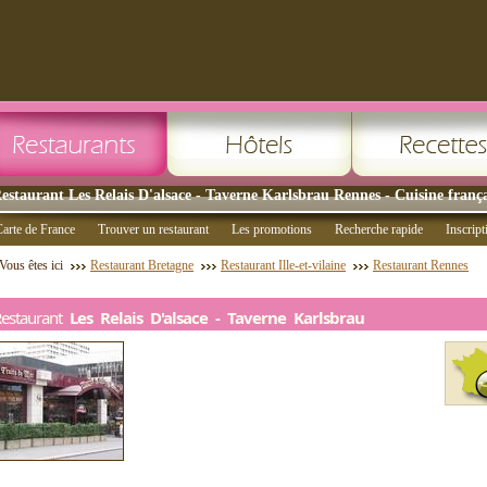
estaurant Les Relais D'alsace - Taverne Karlsbrau Rennes - Cuisine frança
arte de France
Trouver un restaurant
Les promotions
Recherche rapide
Inscript
Vous êtes ici
Restaurant Bretagne
Restaurant Ille-et-vilaine
Restaurant Rennes
Restaurant
Les Relais D'alsace - Taverne Karlsbrau