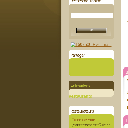
Recherche rapide
D
Partager
Animations
P
Restaurants
T
T
Restaurateurs
Inscrivez vous
L
gratuitement sur Cuisine