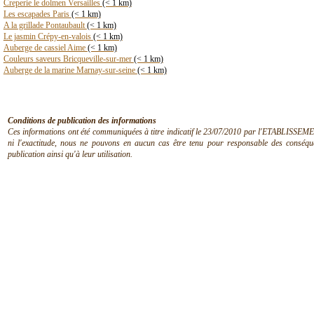
Creperie le dolmen Versailles
(< 1 km)
Les escapades Paris
(< 1 km)
A la grillade Pontaubault
(< 1 km)
Le jasmin Crépy-en-valois
(< 1 km)
Auberge de cassiel Aime
(< 1 km)
Couleurs saveurs Bricqueville-sur-mer
(< 1 km)
Auberge de la marine Marnay-sur-seine
(< 1 km)
Conditions de publication des informations
Ces informations ont été communiquées à titre indicatif le 23/07/2010 par l'ETABLISSEMEN
ni l'exactitude, nous ne pouvons en aucun cas être tenu pour responsable des conséquen
publication ainsi qu'à leur utilisation.