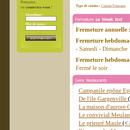
Française,
Type de cuisine :
Cuisine Française
ou
connectez-vous
!
Identifiant :
Fermeture
Le Week End
Mot de passe :
Fermeture annuelle 
Fermeture hebdomad
- Samedi - Dimanche
Fermeture hebdomad
Fermé le soir
Liens Restaurants
Campanile epône E
De l'ile Gargenville
La maison d'aurore 
Le convivial Meula
Le prieuré Maule
(<