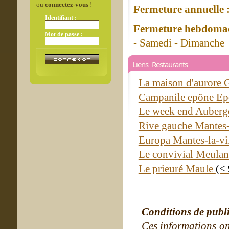
ou
connectez-vous
!
Fermeture annuelle 
Identifiant :
Fermeture hebdomad
Mot de passe :
- Samedi - Dimanche
Liens Restaurants
La maison d'aurore 
Campanile epône E
Le week end Auberg
Rive gauche Mantes-
Europa Mantes-la-vi
Le convivial Meula
Le prieuré Maule
(<
Conditions de publ
Ces informations on