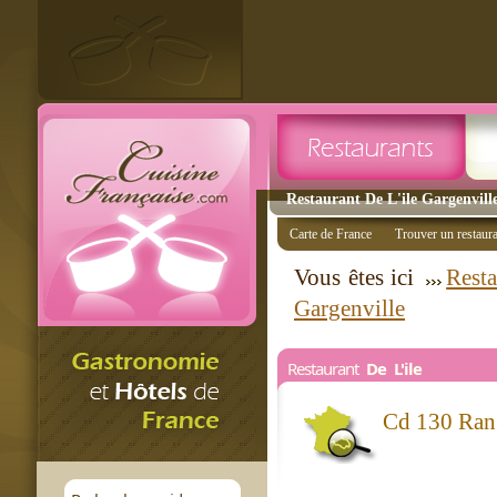
Restaurant De L'ile Gargenville
Carte de France
Trouver un restaur
Vous êtes ici
Resta
Gargenville
Restaurant
De L'ile
Cd 130 Rang