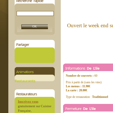
Recherche rapide
Ouvert le week end su
Partager
Informations
De L'ile
Animations
Nombre de couverts :
60
Restaurants
Prix à partir de (sans les vins):
Les menus : 11.90€
La carte : 20.00€
Restaurateurs
Type de restauration :
Traditionnel
Inscrivez vous
gratuitement sur Cuisine
Fermeture
De L'ile
Française,