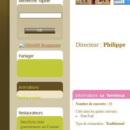
Recherche rapide
Directeur :
Philippe
Partager
Animations
Informations
Le Terminus
Restaurants
Nombre de couverts :
20
Cités dans les guides suivants :
Restaurateurs
Petit Futé
Inscrivez vous
Type de restauration :
Traditionnel
gratuitement sur Cuisine