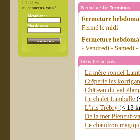
Française,
Fermeture
Le Terminus
ou
connectez-vous
!
Identifiant :
Fermeture hebdomad
Mot de passe :
Fermé le midi
Fermeture hebdomad
- Vendredi - Samedi 
Liens Restaurants
La mère rondel Lam
Crêperie les korrig
Château du val Pla
Le chalet Lamballe
(
L'iris Trébry
(< 13 k
De la mer Pléneuf-v
Le chaudron magiq