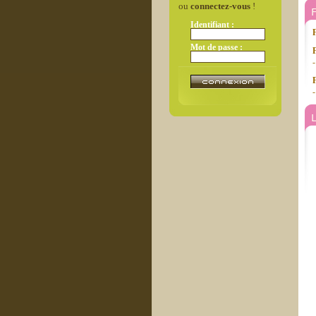
ou
connectez-vous
!
Identifiant :
Mot de passe :
-
L