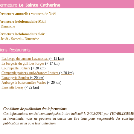
Fermeture
Le Sainte Catherine
Fermeture annuelle :
vacances de Noël
Fermeture hebdomadaire Midi :
- Dimanche
Fermeture hebdomadaire Soir :
 Jeudi - Samedi - Dimanche
iens Restaurants
L'auberge du tanneur Lavausseau
(< 15 km)
La bergerie du golf Les forges
(< 17 km)
Courtepaille Poitiers
(< 20 km)
Campanile poitiers sud-aéroport Poitiers
(< 20 km)
L'orangerie Soudan
(< 20 km)
Auberge la buissonnière Vasles
(< 20 km)
L'assiette Lezay
(< 22 km)
Conditions de publication des informations
Ces informations ont été communiquées à titre indicatif le 24/03/2011 par l'ETABLISSEMEN
ni l'exactitude, nous ne pouvons en aucun cas être tenu pour responsable des conséquen
publication ainsi qu'à leur utilisation.