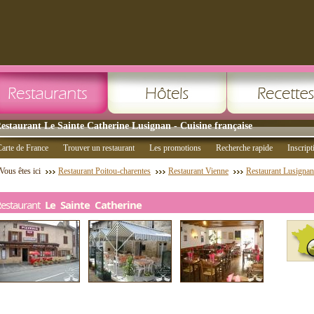
estaurant Le Sainte Catherine Lusignan - Cuisine française
arte de France
Trouver un restaurant
Les promotions
Recherche rapide
Inscript
Vous êtes ici
Restaurant Poitou-charentes
Restaurant Vienne
Restaurant Lusignan
Restaurant
Le Sainte Catherine