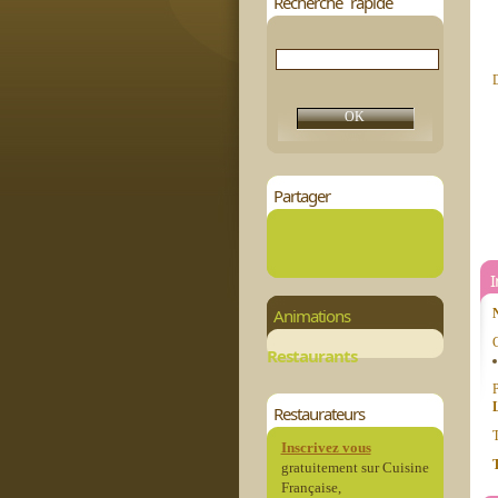
Recherche rapide
D
Partager
Animations
C
Restaurants
P
Restaurateurs
T
Inscrivez vous
T
gratuitement sur Cuisine
Française,