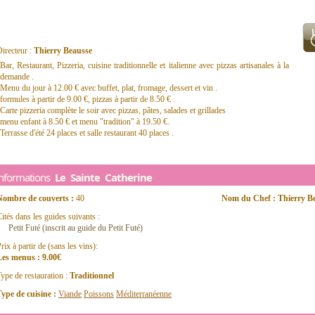
irecteur :
Thierry Beausse
Bar, Restaurant, Pizzeria, cuisine traditionnelle et italienne avec pizzas artisanales à la
demande .
Menu du jour à 12.00 € avec buffet, plat, fromage, dessert et vin .
formules à partir de 9.00 €, pizzas à partir de 8.50 € .
Carte pizzeria complète le soir avec pizzas, pâtes, salades et grillades
menu enfant à 8.50 € et menu "tradition" à 19.50 €.
Terrasse d'été 24 places et salle restaurant 40 places .
Informations
Le Sainte Catherine
Nombre de couverts :
40
Nom du Chef : Thierry B
ités dans les guides suivants :
Petit Futé (inscrit au guide du Petit Futé)
rix à partir de (sans les vins):
Les menus : 9.00€
ype de restauration :
Traditionnel
ype de cuisine :
Viande
Poissons
Méditerranéenne