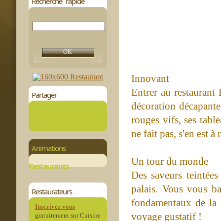
Recherche rapide
Innovant
Entrer au restaurant L
Partager
décoration décapante
rouges vifs, ses tab
ne fait pas, s'en est à 
Animations
Un tour du monde
Restaurants
Des saveurs teintées
palais. Vous vous b
Restaurateurs
fondamentaux de la c
Inscrivez vous
voyage gustatif !
gratuitement sur Cuisine