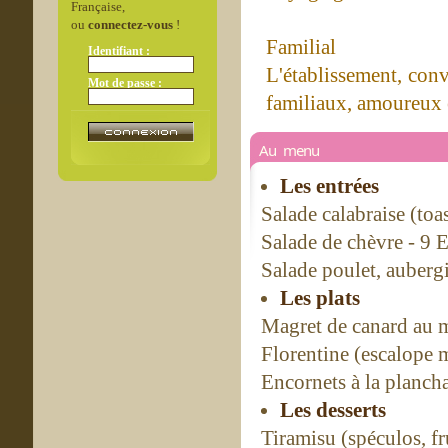
Française,
ou
connectez-vous
!
Familial
Identifiant :
L'établissement, conv
Mot de passe :
familiaux, amoureux et
Au menu
Les entrées
Salade calabraise (toa
Salade de chèvre - 9 
Salade poulet, auberg
Les plats
Magret de canard au m
Florentine (escalope 
Encornets à la planch
Les desserts
Tiramisu (spéculos, f