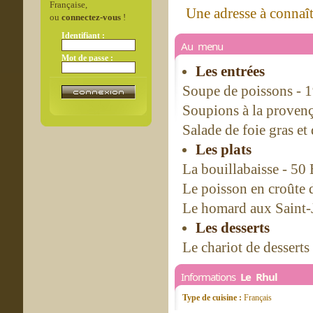
Française,
Une adresse à connaît
ou
connectez-vous
!
Identifiant :
Au menu
Mot de passe :
Les entrées
Soupe de poissons - 
Soupions à la provenç
Salade de foie gras e
Les plats
La bouillabaisse - 50
Le poisson en croûte d
Le homard aux Saint-
Les desserts
Le chariot de dessert
Informations
Le Rhul
Type de cuisine :
Français