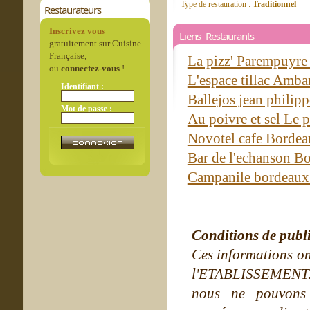
Type de restauration :
Traditionnel
Restaurateurs
Inscrivez vous
Liens Restaurants
gratuitement sur Cuisine
Française,
La pizz' Parempuyr
ou
connectez-vous
!
L'espace tillac Amba
Identifiant :
Ballejos jean philip
Mot de passe :
Au poivre et sel Le
Novotel cafe Borde
Bar de l'echanson B
Campanile bordeaux
Conditions de publ
Ces informations on
l'ETABLISSEMENT. Ne
nous ne pouvons