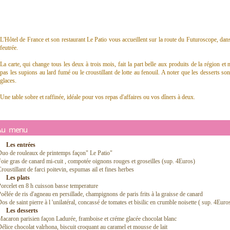
L'Hôtel de France et son restaurant Le Patio vous accueillent sur la route du Futuroscope, da
feutrée.
La carte, qui change tous les deux à trois mois, fait la part belle aux produits de la région e
pas les supions au lard fumé ou le croustillant de lotte au fenouil. A noter que les desserts so
glaces.
Une table sobre et raffinée, idéale pour vos repas d'affaires ou vos dîners à deux.
Au menu
Les entrées
uo de rouleaux de printemps façon" Le Patio"
oie gras de canard mi-cuit , compotée oignons rouges et groseilles (sup. 4Euros)
roustillant de farci poitevin, espumas ail et fines herbes
Les plats
orcelet en 8 h cuisson basse temperature
oêlée de ris d'agneau en persillade, champignons de paris frits à la graisse de canard
os de saint pierre à l 'unilatéral, concassé de tomates et bisilic en crumble noisette ( sup. 4Euro
Les desserts
acaron parisien façon Ladurée, framboise et créme glacée chocolat blanc
élice chocolat valrhona, biscuit croquant au caramel et mousse de lait