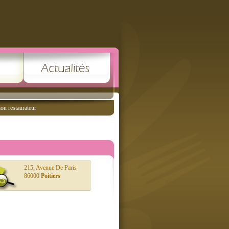
ion restaurateur
215, Avenue De Paris
86000
Poitiers