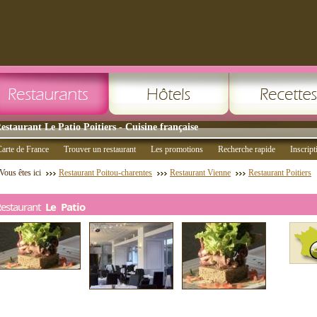
estaurant Le Patio Poitiers - Cuisine française
arte de France
Trouver un restaurant
Les promotions
Recherche rapide
Inscript
Vous êtes ici
Restaurant Poitou-charentes
Restaurant Vienne
Restaurant Poitiers
Restaurant
Le Patio