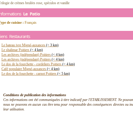
rilogie de crèmes brulées rose, spéculos et vanille
Informations
Le Patio
ype de cuisine :
Français
iens Restaurants
Le bateau ivre Migné-auxances
(< 3 km)
Le shalimar Poitiers
(< 4 km)
Les archives (indépendant) Poitiers
(< 4 km)
Les archives (indépendant) Poitiers
(< 4 km)
Le dos de la fourchette - cordeliers Poitiers
(< 4 km)
Café populaire Migné-auxances
(< 4 km)
Le dos de la fourchette - carnot Poitiers
(< 5 km)
Conditions de publication des informations
Ces informations ont été communiquées à titre indicatif par l'ETABLISSEMENT. Ne pouvant en
nous ne pouvons en aucun cas être tenu pour responsable des conséquences directes ou indir
leur utilisation.