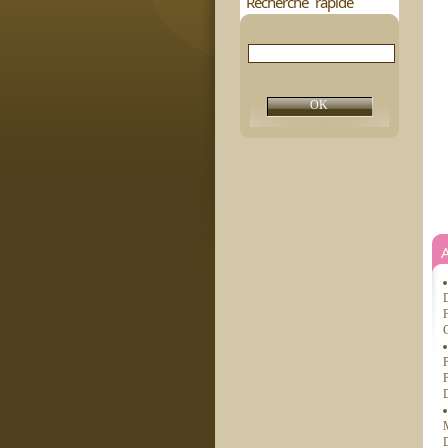
Recherche rapide
D
F
C
P
P
D
M
D