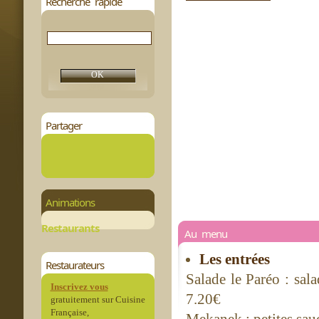
Recherche rapide
Partager
Animations
Restaurants
Au menu
Les entrées
Restaurateurs
Salade le Paréo : sal
Inscrivez vous
7.20€
gratuitement sur Cuisine
Française,