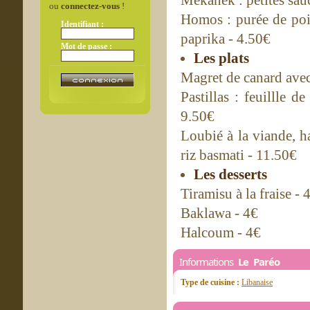
Mekanek : petites sauc
ou
connectez-vous
!
Homos : purée de pois
Identifiant :
paprika - 4.50€
Mot de passe :
Les plats
Magret de canard avec
Pastillas : feuillle d
9.50€
Loubié à la viande, h
riz basmati - 11.50€
Les desserts
Tiramisu à la fraise - 
Baklawa - 4€
Halcoum - 4€
Informations
Le Paréo
Type de cuisine :
Libanaise