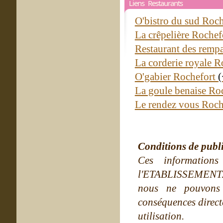
Liens Restaurants
O'bistro du sud Roc
La crêpelière Roche
Restaurant des remp
La corderie royale 
O'gabier Rochefort
(
La goule benaise Ro
Le rendez vous Roc
Conditions de publ
Ces information
l'ETABLISSEMENT. Ne
nous ne pouvons
conséquences directe
utilisation.