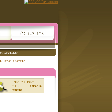
ion restaurateur
nt Vaison-la-romaine
Route De Villedieu
84110
Vaison-la-
romaine