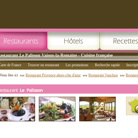
estaurant Le Palisson Vaison-la-Romaine - Cuisine française
arte de France
Trouver un restaurant
Les promotions
Recherche rapide
Inscript
Vous êtes ici
Restaurant Provence-alpes-côte d'azur
Restaurant Vaucluse
Restaura
Restaurant
Le Palisson