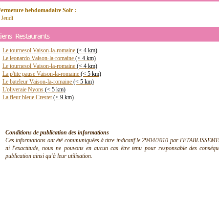
Fermeture hebdomadaire Soir :
 Jeudi
iens Restaurants
Le tournesol Vaison-la-romaine
(< 4 km)
Le leonardo Vaison-la-romaine
(< 4 km)
Le tournesol Vaison-la-romaine
(< 4 km)
La p'tite pause Vaison-la-romaine
(< 5 km)
Le bateleur Vaison-la-romaine
(< 5 km)
L'oliveraie Nyons
(< 5 km)
La fleur bleue Crestet
(< 9 km)
Conditions de publication des informations
Ces informations ont été communiquées à titre indicatif le 29/04/2010 par l'ETABLISSEMEN
ni l'exactitude, nous ne pouvons en aucun cas être tenu pour responsable des conséquen
publication ainsi qu'à leur utilisation.