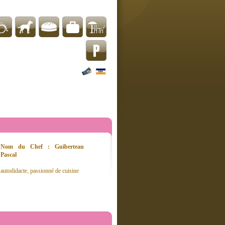
Nom du Chef : Guiberteau
Pascal
autodidacte, passionné de cuisine