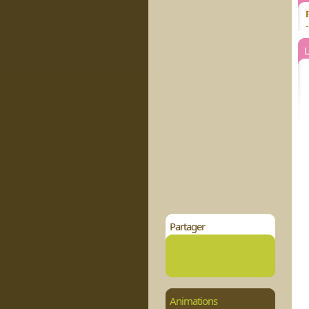
-
L
Partager
Animations