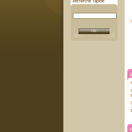
Recherche rapide
D
P
T
T