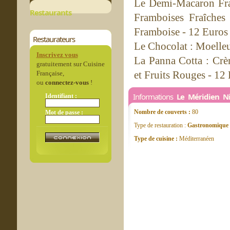
Le Demi-Macaron Fra
Restaurants
Framboises Fraîches
Framboise - 12 Euros
Restaurateurs
Le Chocolat : Moelleu
Inscrivez vous
La Panna Cotta : Crè
gratuitement sur Cuisine
et Fruits Rouges - 12
Française,
ou
connectez-vous
!
Informations
Le Méridien Ni
Identifiant :
Nombre de couverts :
80
Mot de passe :
Type de restauration :
Gastronomique
Type de cuisine :
Méditerranéen