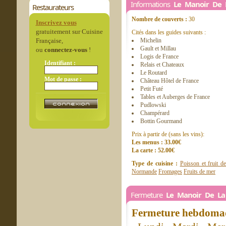
Informations
Le Manoir De 
Restaurateurs
Nombre de couverts :
30
Inscrivez vous
gratuitement sur Cuisine
Cités dans les guides suivants :
Française,
Michelin
Gault et Millau
ou
connectez-vous
!
Logis de France
Identifiant :
Relais et Chateaux
Le Routard
Mot de passe :
Château Hôtel de France
Petit Futé
Tables et Auberges de France
Pudlowski
Champérard
Bottin Gourmand
Prix à partir de (sans les vins):
Les menus : 33.00€
La carte : 52.00€
Type de cuisine :
Poisson et fruit d
Normande
Fromages
Fruits de mer
Fermeture
Le Manoir De La
Fermeture hebdomad