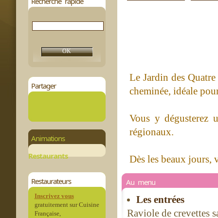
Recherche rapide
Le Jardin des Quatre 
Partager
cheminée, idéale pour
Vous y dégusterez u
régionaux.
Animations
Restaurants
Dès les beaux jours, v
Restaurateurs
Au menu
Inscrivez vous
Les entrées
gratuitement sur Cuisine
Raviole de crevettes s
Française,