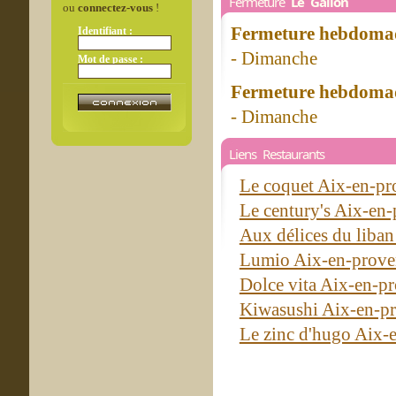
Fermeture
Le Galion
ou
connectez-vous
!
Fermeture hebdomad
Identifiant :
- Dimanche
Mot de passe :
Fermeture hebdomad
- Dimanche
Liens Restaurants
Le coquet Aix-en-p
Le century's Aix-en
Aux délices du liba
Lumio Aix-en-prov
Dolce vita Aix-en-p
Kiwasushi Aix-en-p
Le zinc d'hugo Aix-