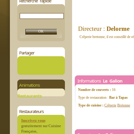
Recherche rapide
Directeur :
Delorme
Crêperie bretonne, il est conseillé de r
Partager
Informations
Le Galion
Animations
Nombre de couverts :
16
Restaurants
Type de restauration :
Bar à Tapas
Type de cuisine :
Crêperie
Bretonne
Restaurateurs
Inscrivez vous
gratuitement sur Cuisine
Française,