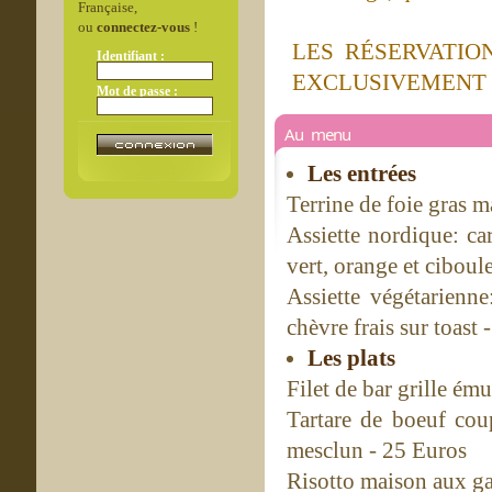
Française,
ou
connectez-vous
!
LES RÉSERVATI
Identifiant :
EXCLUSIVEMENT 
Mot de passe :
Au menu
Les entrées
Terrine de foie gras m
Assiette nordique: ca
vert, orange et ciboul
Assiette végétarienn
chèvre frais sur toast 
Les plats
Filet de bar grille ém
Tartare de boeuf cou
mesclun - 25 Euros
Risotto maison aux g