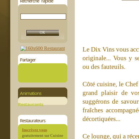
Recherche rapide
Le Dix Vins vous acc
originale... Vous y s
Partager
ou des fauteuils.
Côté cuisine, le Chef
grand plaisir de vo
Animations
suggérons de savoure
Restaurants
fraîches accompagnée
décortiquées...
Restaurateurs
Inscrivez vous
Ce lounge, qui a réce
gratuitement sur Cuisine