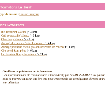
Informations
La Syrah
ype de cuisine :
Cuisine Française
iens Restaurants
Ibis restaurant Valence
(< 3 km)
Grill courtepaille Valence
(< 3 km)
Chez fanny Valence
(< 4 km)
Auberge des aureats Portes les valence
(< 4 km)
Auberge polonaise chez le grassouillet Portes-lès-valence
(< 4 km)
Côté soleil Saint-péray
(< 6 km)
La ciboulette Bourg-les-valence
(< 7 km)
Conditions de publication des informations
Ces informations ont été communiquées à titre indicatif par l'ETABLISSEMENT. Ne pouvant en
nous ne pouvons en aucun cas être tenu pour responsable des conséquences directes ou indir
leur utilisation.