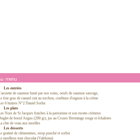
Au menu
Les entrées
'assiette de saumon fumé par nos soins, oeufs de saumon sauvage,
e foie gras de canard cuit au torchon, confiture d'oignon à la crème
es 6 huitres N°2 Daniel Sorlut
Les plats
es Noix de St Jacques fraiches à la parisienne et son risotto crémeux
nglet de boeuf Angus (200 gr), jus au Crozes Hermitage rouge et échalotes
a côte de veau aux morilles
Les desserts
e gratiné de clémentines, sirop punché et sorbet
e moelleux tout chocolat (Valrhona)