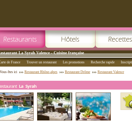
estaurant La Syrah Valence - Cuisine française
arte de France
Trouver un restaurant
Les promotions
Recherche rapide
Inscript
Vous êtes ici
Restaurant Rhône-alpes
Restaurant Drôme
Restaurant Valence
Restaurant
La Syrah