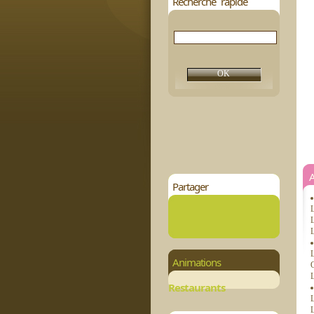
Recherche rapide
Partager
L
L
L
L
Animations
O
L
Restaurants
L
L