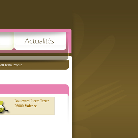
ion restaurateur
Boulevard Pierre Tezier
26000
Valence