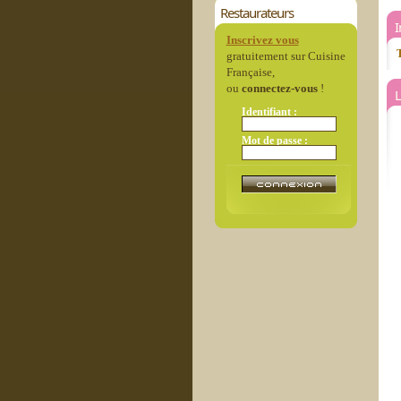
Restaurateurs
Inscrivez vous
T
gratuitement sur Cuisine
Française,
ou
connectez-vous
!
L
Identifiant :
Mot de passe :