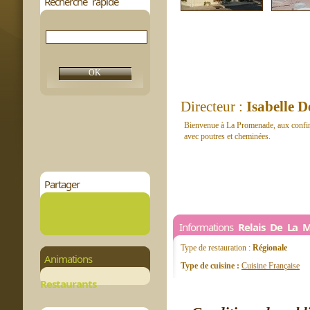
Recherche rapide
Directeur :
Isabelle 
Bienvenue à La Promenade, aux confins 
avec poutres et cheminées.
Partager
Informations
Relais De La 
Type de restauration :
Régionale
Animations
Type de cuisine :
Cuisine Française
Restaurants