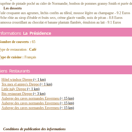
Suprême de pintade poché au cidre de Normandie, bonbon de pommes granny-Smith et purée de 
Les desserts
uile croquante aux agrumes, litchis confits au tilleul, mousse légère au champagne - 9.2 Euros
êche rôtie au sirop d'érable et fruits secs, crème glacée vanille, noix de pécan - 8.8 Euros
amossa croustillant au chocolat et banane plantain flambée, émulsion au lait - 9.1 Euros
Informations
La Présidence
Nombre de couverts :
65
ype de restauration :
Café
ype de cuisine :
Français
iens Restaurants
Hôtel windsor Dieppe
(< 1 km)
Tex mex el amigo's Dieppe
(< 1 km)
Little italy Dieppe
(< 1 km)
Ibis restaurant Dieppe
(< 3 km)
Auberge des caves normandes Envermeu
(< 15 km)
Auberge des caves normandes Envermeu
(< 15 km)
Auberge des caves normandes Envermeu
(< 15 km)
Conditions de publication des informations