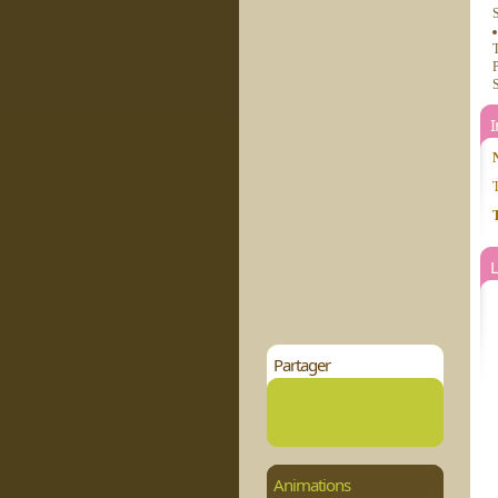
T
P
S
T
T
L
Partager
Animations