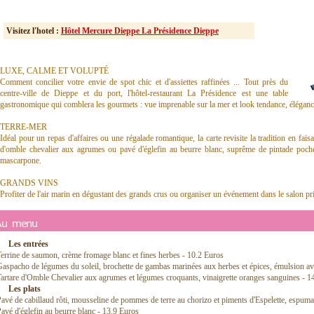
Visitez l'hotel :
Hôtel Mercure Dieppe La Présidence Dieppe
LUXE, CALME ET VOLUPTÉ
Comment concilier votre envie de spot chic et d'assiettes raffinées ... Tout près du
centre-ville de Dieppe et du port, l'hôtel-restaurant La Présidence est une table
gastronomique qui comblera les gourmets : vue imprenable sur la mer et look tendance, éléganc
TERRE-MER
Idéal pour un repas d'affaires ou une régalade romantique, la carte revisite la tradition en faisan
d'omble chevalier aux agrumes ou pavé d'églefin au beurre blanc, suprême de pintade poch
mascarpone.
GRANDS VINS
Profiter de l'air marin en dégustant des grands crus ou organiser un événement dans le salon priv
Au menu
Les entrées
errine de saumon, crème fromage blanc et fines herbes - 10.2 Euros
aspacho de légumes du soleil, brochette de gambas marinées aux herbes et épices, émulsion avo
artare d'Omble Chevalier aux agrumes et légumes croquants, vinaigrette oranges sanguines - 1
Les plats
avé de cabillaud rôti, mousseline de pommes de terre au chorizo et piments d'Espelette, espuma
avé d'églefin au beurre blanc - 13.9 Euros