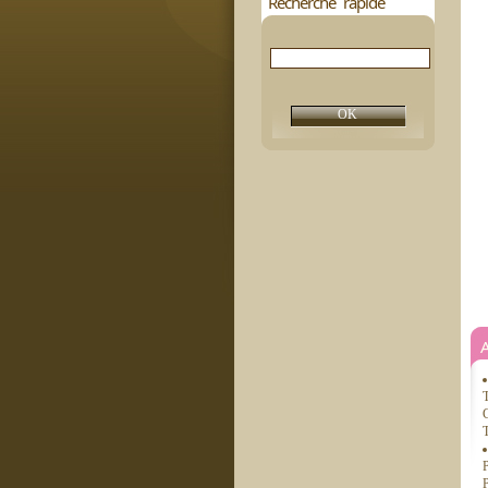
Recherche rapide
T
G
T
P
P