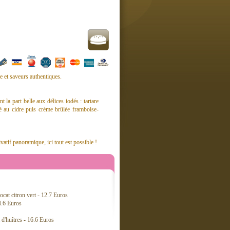
e et saveurs authentiques.
t la part belle aux délices iodés : tartare
é au cidre puis crème brûlée framboise-
atif panoramique, ici tout est possible !
cat citron vert - 12.7 Euros
4.6 Euros
 d'huîtres - 16.6 Euros