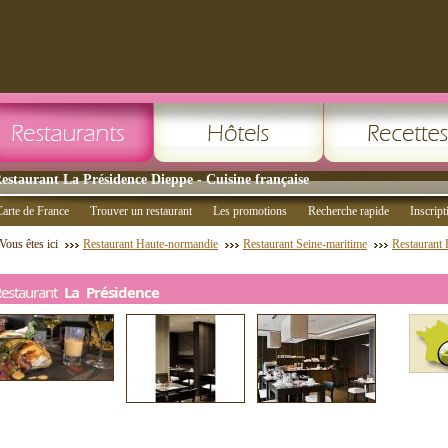
estaurant La Présidence Dieppe - Cuisine française
arte de France
Trouver un restaurant
Les promotions
Recherche rapide
Inscript
Vous êtes ici
Restaurant Haute-normandie
Restaurant Seine-maritime
Restaurant
Restaurant
La Présidence