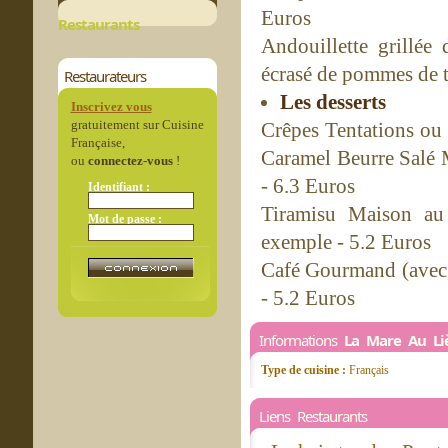
Euros
Restaurants
Andouillette grillé
écrasé de pommes de t
Restaurateurs
Les desserts
Inscrivez vous
gratuitement sur Cuisine
Crêpes Tentations ou
Française,
Caramel Beurre Salé M
ou
connectez-vous
!
- 6.3 Euros
Identifiant :
Tiramisu Maison au
Mot de passe :
exemple - 5.2 Euros
Café Gourmand (avec 
- 5.2 Euros
Informations
La Mare Au Li
Type de cuisine :
Français
Liens Restaurants