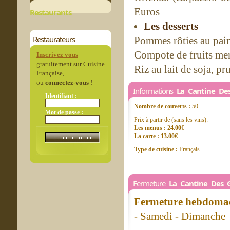
Euros
Restaurants
Les desserts
Restaurateurs
Pommes rôties au pain
Compote de fruits mer
Inscrivez vous
gratuitement sur Cuisine
Riz au lait de soja, p
Française,
ou
connectez-vous
!
Informations
La Cantine De
Identifiant :
Nombre de couverts :
50
Mot de passe :
Prix à partir de (sans les vins):
Les menus : 24.00€
La carte : 13.00€
Type de cuisine :
Français
Fermeture
La Cantine Des 
Fermeture hebdomad
- Samedi - Dimanche