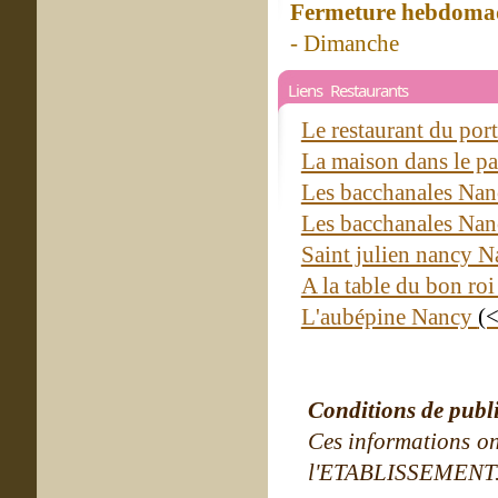
Fermeture hebdomad
- Dimanche
Liens Restaurants
Le restaurant du po
La maison dans le p
Les bacchanales Na
Les bacchanales Na
Saint julien nancy 
A la table du bon ro
L'aubépine Nancy
(
Conditions de publ
Ces informations on
l'ETABLISSEMENT. Ne