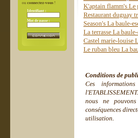
ou
connectez-vous
!
K'aptain flamm's Le
Identifiant :
Restaurant duguay t
Mot de passe :
Season's La baule-e
La terrasse La baule
Castel marie-louise 
Le ruban bleu La ba
Conditions de publ
Ces information
l'ETABLISSEMENT. Ne
nous ne pouvons
conséquences directe
utilisation.