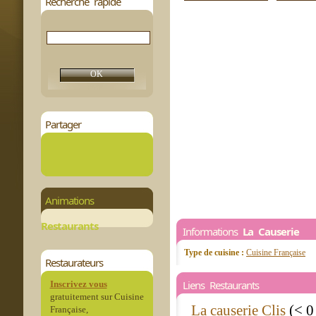
Recherche rapide
Partager
Animations
Restaurants
Informations
La Causerie
Type de cuisine :
Cuisine Française
Restaurateurs
Liens Restaurants
Inscrivez vous
gratuitement sur Cuisine
La causerie Clis
(< 0
Française,