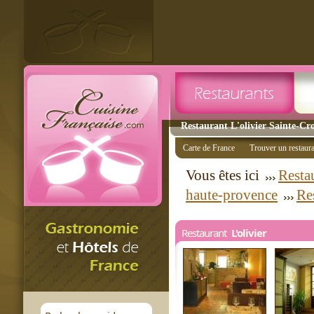
Restaurant L'olivier Sainte-Cr
Carte de France
Trouver un restaur
Vous êtes ici
Resta
haute-provence
Re
Restaurant
L'olivier