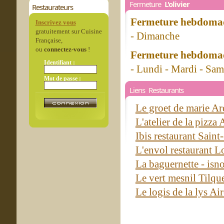
Fermeture
L'olivier
Restaurateurs
Fermeture hebdomad
Inscrivez vous
gratuitement sur Cuisine
- Dimanche
Française,
ou
connectez-vous
!
Fermeture hebdomad
Identifiant :
- Lundi - Mardi - Sa
Mot de passe :
Liens Restaurants
Le groet de marie A
L'atelier de la pizza
Ibis restaurant Sain
L'envol restaurant 
La baguernette - isn
Le vert mesnil Tilqu
Le logis de la lys Ai