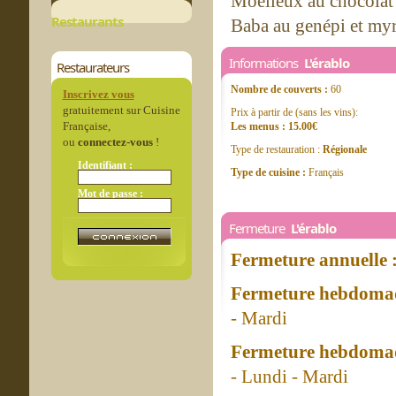
Moelleux au chocolat 
Restaurants
Baba au genépi et myrt
Informations
L'érablo
Restaurateurs
Nombre de couverts :
60
Inscrivez vous
gratuitement sur Cuisine
Prix à partir de (sans les vins):
Française,
Les menus : 15.00€
ou
connectez-vous
!
Type de restauration :
Régionale
Identifiant :
Type de cuisine :
Français
Mot de passe :
Fermeture
L'érablo
Fermeture annuelle 
Fermeture hebdomad
- Mardi
Fermeture hebdomad
- Lundi - Mardi