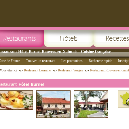
estaurant Hôtel Burnel Rouvres-en-Xaintois - Cuisine française
arte de France
Trouver un restaurant
Les promotions
Recherche rapide
Inscript
Vous êtes ici
Restaurant Lorraine
Restaurant Vosges
Restaurant Rouvres-en-xaint
Restaurant
Hôtel Burnel