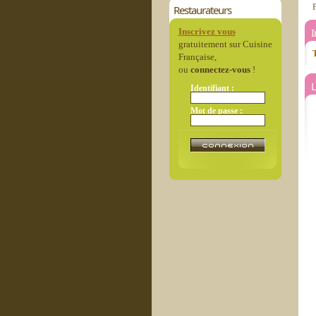
P
Restaurateurs
Inscrivez vous
gratuitement sur Cuisine
T
Française,
ou
connectez-vous
!
L
Identifiant :
Mot de passe :