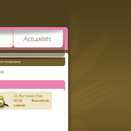
ion restaurateur
ois
22, Rue Jeanne D'arc
88500
Rouvres-en-
xaintois