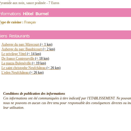
yramide aux noix, sauce pralinée - 7 Euros
Informations
Hôtel Burnel
ype de cuisine :
Français
iens Restaurants
Auberge du parc Mirecourt
(< 1 km)
Auberge du parc Baudricourt
(< 2 km)
Le privilege Vittel
(< 14 km)
De france Contrexeville
(< 18 km)
La piazza Bulgnéville
(< 19 km)
Le saint christophe Neufchâteau
(< 26 km)
L'eden Neufchâteau
(< 26 km)
Conditions de publication des informations
Ces informations ont été communiquées à titre indicatif par l'ETABLISSEMENT. Ne pouvant en
nous ne pouvons en aucun cas être tenu pour responsable des conséquences directes ou indir
leur utilisation.