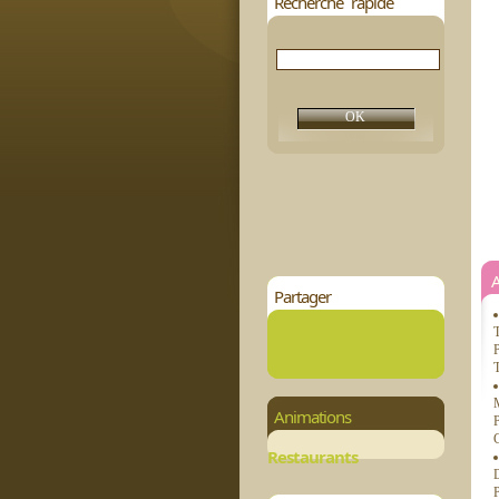
Recherche rapide
Partager
T
P
T
M
Animations
P
G
Restaurants
D
P