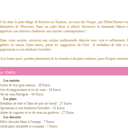
C'est dans le petit village de Rouvres-en Xaintois, au coeur des Vosges, que l'Hôtel Burnel vou
kilomètres de Mirecourt. Dans un cadre fleuri et arboré, découvrez la charmante bâtisse abr
appréciez son intérieur chaleureux aux touches contemporaines !
Dans votre assiette, retrouvez une cuisine traditionnelle élaborée avec soin et raffinement.
gibiers en saison. Entre autres, parmi les suggestions du Chef : le médaillon de lotte et
pigeonneau et son émulsion forestière.
Aux beaux jours, profitez pleinement de la véranda et du patio extérieur, pour d'exquis momen
Au menu
Les entrées
errine de foie gras maison - 28 Euros
rise de langoustines et ris de veau - 24 Euros
ête de veau Ravigote - 16 Euros
Les plats
edaillon de lotte et Tatin de joue de boeuf - 27 Euros
igeonneau et son émulsion forestière - 32 Euros
alette de rognons et ris de veau au genièvre - 27 Euros
Les desserts
élice chocolat blanc à l'orange - 7 Euros
arfait glacé mirabelle et croquant - 7 Euros